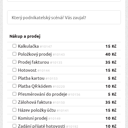
Nákup a prodej
Kalkulačka
15 Kč
#10147
Položkový prodej
40 Kč
#10143
Prodej fakturou
35 Kč
#10135
Hotovost
15 Kč
#10144
Platba kartou
5 Kč
#10153
Platba QR kódem
10 Kč
#10220
Přesměrování do prodeje
5 Kč
#10156
Zálohová faktura
35 Kč
#10150
Název položky účtu
15 Kč
#10141
Komisní prodej
10 Kč
#10149
Zadání přijaté hotovosti
10 Kč
#10192