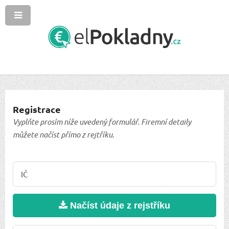
Registrace
Vyplňte prosím níže uvedený formulář. Firemní detaily
můžete načíst přímo z rejtříku.
Načíst údaje z rejstříku