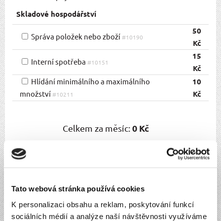
Skladové hospodářství
50
Správa položek nebo zboží
#10190
Kč
15
Interní spotřeba
#10151
Kč
Hlídání minimálního a maximálního
10
množství
Kč
#10211
20
Odečítání váhy obalu
#10210
Kč
0 Kč
Celkem za měsíc:
250
Více skladů/provozoven
#10160
Kč
0 Kč
Celkem za 6 měsíců:
(sleva 10%)
25
0 Kč
Celkem za 12 měsíců:
Ceníky
(sleva 20%)
#10136
Kč
50
Skladové hospodářství
Tato webová stránka používá cookies
#10132
Kč
Souhlasím se
všeobecnými obchodními podmínkami
a
K personalizaci obsahu a reklam, poskytování funkcí
Automatizace
sociálních médií a analýze naší návštěvnosti využíváme